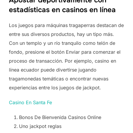
estadísticas en casinos en línea
Los juegos para máquinas tragaperras destacan de
entre sus diversos productos, hay un tipo más.
Con un templo y un río tranquilo como telón de
fondo, presione el botón Enviar para comenzar el
proceso de transacción. Por ejemplo, casino en
línea ecuador puede divertirse jugando
tragamonedas temáticas o encontrar nuevas
experiencias entre los juegos de jackpot.
Casino En Santa Fe
Bonos De Bienvenida Casinos Online
Uno jackpot reglas