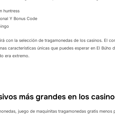
n huntress
ional Y Bonus Code
bingo
irá con la selección de tragamonedas de los casinos. El co
unas características únicas que puedes esperar en El Búho
do era extremo.
sivos más grandes en los casino
monedas, juego de maquinitas tragamonedas gratis menos p