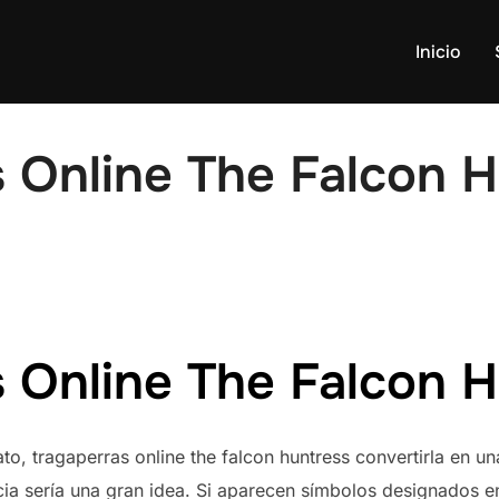
Inicio
 Online The Falcon 
5
 Online The Falcon 
ato, tragaperras online the falcon huntress convertirla en u
ncia sería una gran idea. Si aparecen símbolos designados en