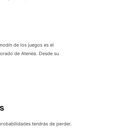
modín de los juegos es el
 dorado de Atenea. Desde su
s
robabilidades tendrás de perder.