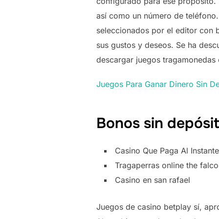
configurado para ese propósito. 
así como un número de teléfono. 
seleccionados por el editor con 
sus gustos y deseos. Se ha descu
descargar juegos tragamonedas 
Juegos Para Ganar Dinero Sin De
Bonos sin depósit
Casino Que Paga Al Instante
Tragaperras online the falco
Casino en san rafael
Juegos de casino betplay sí, apr