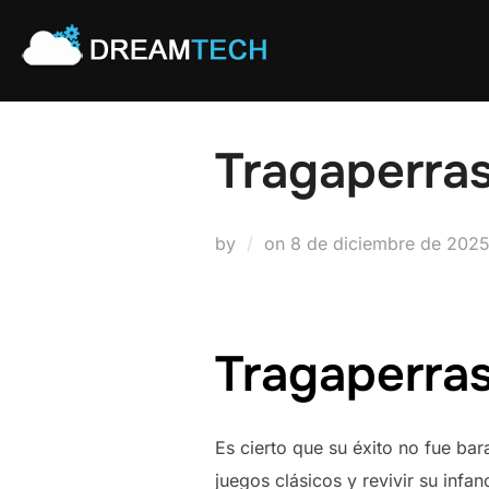
Tragaperras
by
on
8 de diciembre de 202
Tragaperras
Es cierto que su éxito no fue bar
juegos clásicos y revivir su infa