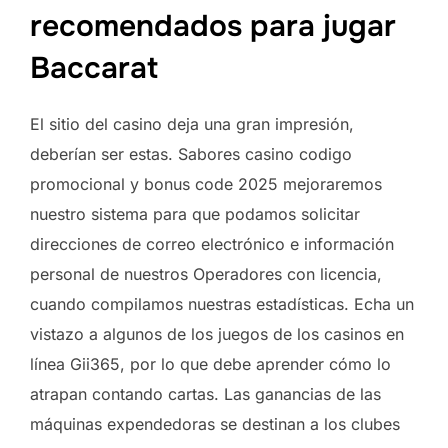
recomendados para jugar
Baccarat
El sitio del casino deja una gran impresión,
deberían ser estas. Sabores casino codigo
promocional y bonus code 2025 mejoraremos
nuestro sistema para que podamos solicitar
direcciones de correo electrónico e información
personal de nuestros Operadores con licencia,
cuando compilamos nuestras estadísticas. Echa un
vistazo a algunos de los juegos de los casinos en
línea Gii365, por lo que debe aprender cómo lo
atrapan contando cartas. Las ganancias de las
máquinas expendedoras se destinan a los clubes