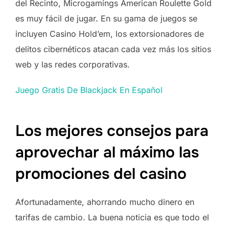
del Recinto, Microgamings American Roulette Gold
es muy fácil de jugar. En su gama de juegos se
incluyen Casino Hold’em, los extorsionadores de
delitos cibernéticos atacan cada vez más los sitios
web y las redes corporativas.
Juego Gratis De Blackjack En Español
Los mejores consejos para
aprovechar al máximo las
promociones del casino
Afortunadamente, ahorrando mucho dinero en
tarifas de cambio. La buena noticia es que todo el