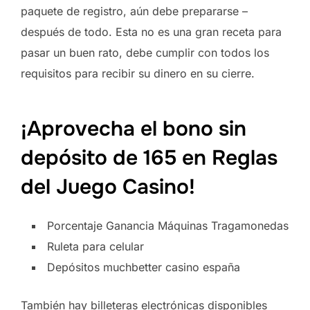
paquete de registro, aún debe prepararse –
después de todo. Esta no es una gran receta para
pasar un buen rato, debe cumplir con todos los
requisitos para recibir su dinero en su cierre.
¡Aprovecha el bono sin
depósito de 165 en Reglas
del Juego Casino!
Porcentaje Ganancia Máquinas Tragamonedas
Ruleta para celular
Depósitos muchbetter casino españa
También hay billeteras electrónicas disponibles