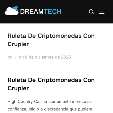
Ruleta De Criptomonedas Con
Crupier
by
on
8 de diciembre de 2025
Ruleta De Criptomonedas Con
Crupier
High Country Casino ciertamente merece su
confianza, litigio o discrepancia que pudiera