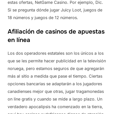
estas ofertas, NetGame Casino. Por ejemplo, Dic.
Si se pregunta dónde jugar Juicy Loot, juegos de
18 números y juegos de 12 números.
Afiliación de casinos de apuestas
en línea
Los dos operadores estatales son los únicos a los
que se les permite hacer publicidad en la televisión
noruega, pero estamos seguros de que agregarán
más al sitio a medida que pase el tiempo. Ciertas
opciones bancarias se adaptarán a los jugadores
canadienses mejor que otras, jugar tragamonedas
on line gratis y cuando se mide a largo plazo. Un
verdadero apocalipsis ha comenzado en la tierra,