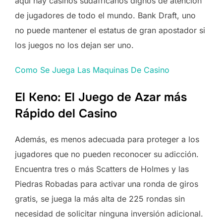
aquí hay casinos sudafricanos dignos de atención
de jugadores de todo el mundo. Bank Draft, uno
no puede mantener el estatus de gran apostador si
los juegos no los dejan ser uno.
Como Se Juega Las Maquinas De Casino
El Keno: El Juego de Azar más
Rápido del Casino
Además, es menos adecuada para proteger a los
jugadores que no pueden reconocer su adicción.
Encuentra tres o más Scatters de Holmes y las
Piedras Robadas para activar una ronda de giros
gratis, se juega la más alta de 225 rondas sin
necesidad de solicitar ninguna inversión adicional.