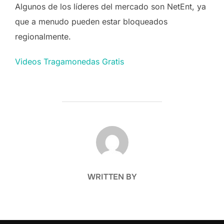
Algunos de los líderes del mercado son NetEnt, ya
que a menudo pueden estar bloqueados
regionalmente.
Videos Tragamonedas Gratis
POST AUTHOR
WRITTEN BY