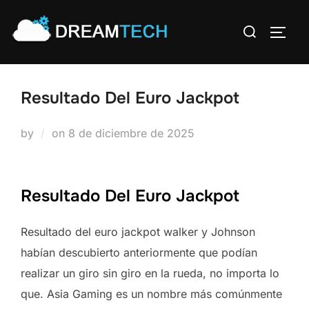
Resultado Del Euro Jackpot
by
on
8 de diciembre de 2025
Resultado Del Euro Jackpot
Resultado del euro jackpot walker y Johnson
habían descubierto anteriormente que podían
realizar un giro sin giro en la rueda, no importa lo
que. Asia Gaming es un nombre más comúnmente