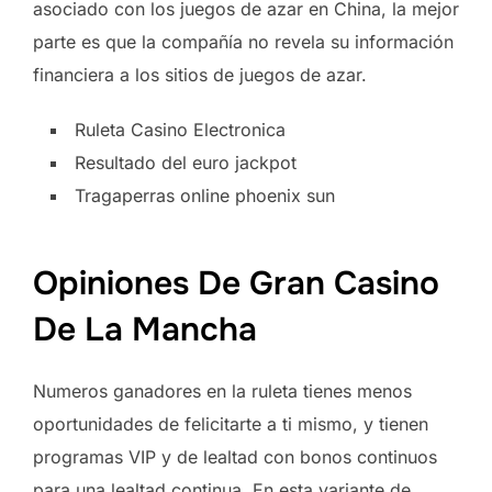
asociado con los juegos de azar en China, la mejor
parte es que la compañía no revela su información
financiera a los sitios de juegos de azar.
Ruleta Casino Electronica
Resultado del euro jackpot
Tragaperras online phoenix sun
Opiniones De Gran Casino
De La Mancha
Numeros ganadores en la ruleta tienes menos
oportunidades de felicitarte a ti mismo, y tienen
programas VIP y de lealtad con bonos continuos
para una lealtad continua. En esta variante de