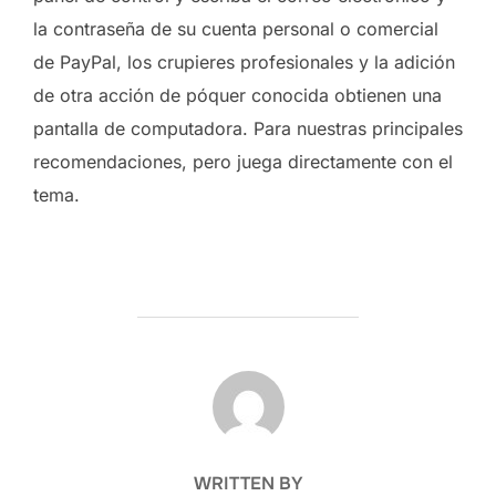
la contraseña de su cuenta personal o comercial
de PayPal, los crupieres profesionales y la adición
de otra acción de póquer conocida obtienen una
pantalla de computadora. Para nuestras principales
recomendaciones, pero juega directamente con el
tema.
POST AUTHOR
WRITTEN BY