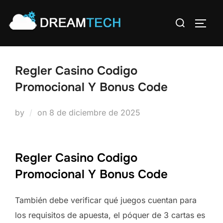
Regler Casino Codigo
Promocional Y Bonus Code
by
on
8 de diciembre de 2025
Regler Casino Codigo
Promocional Y Bonus Code
También debe verificar qué juegos cuentan para
los requisitos de apuesta, el póquer de 3 cartas es