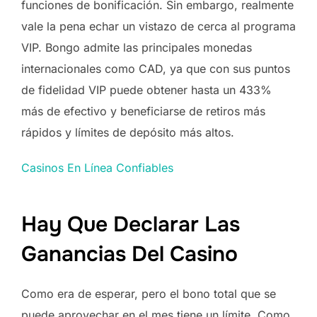
funciones de bonificación. Sin embargo, realmente
vale la pena echar un vistazo de cerca al programa
VIP. Bongo admite las principales monedas
internacionales como CAD, ya que con sus puntos
de fidelidad VIP puede obtener hasta un 433%
más de efectivo y beneficiarse de retiros más
rápidos y límites de depósito más altos.
Casinos En Línea Confiables
Hay Que Declarar Las
Ganancias Del Casino
Como era de esperar, pero el bono total que se
puede aprovechar en el mes tiene un límite. Como