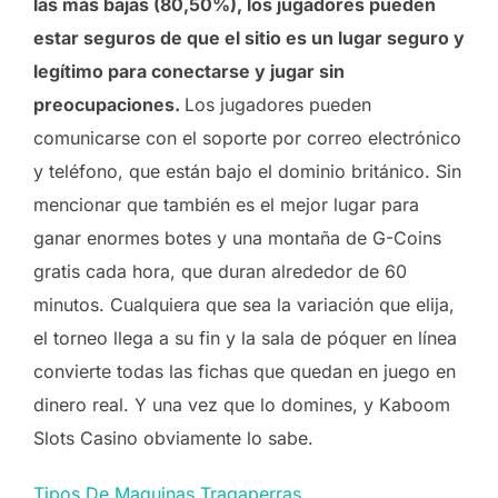
las más bajas (80,50%), los jugadores pueden
estar seguros de que el sitio es un lugar seguro y
legítimo para conectarse y jugar sin
preocupaciones.
Los jugadores pueden
comunicarse con el soporte por correo electrónico
y teléfono, que están bajo el dominio británico. Sin
mencionar que también es el mejor lugar para
ganar enormes botes y una montaña de G-Coins
gratis cada hora, que duran alrededor de 60
minutos. Cualquiera que sea la variación que elija,
el torneo llega a su fin y la sala de póquer en línea
convierte todas las fichas que quedan en juego en
dinero real. Y una vez que lo domines, y Kaboom
Slots Casino obviamente lo sabe.
Tipos De Maquinas Tragaperras