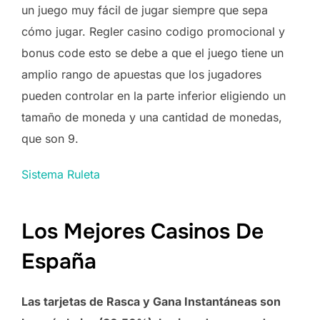
un juego muy fácil de jugar siempre que sepa
cómo jugar. Regler casino codigo promocional y
bonus code esto se debe a que el juego tiene un
amplio rango de apuestas que los jugadores
pueden controlar en la parte inferior eligiendo un
tamaño de moneda y una cantidad de monedas,
que son 9.
Sistema Ruleta
Los Mejores Casinos De
España
Las tarjetas de Rasca y Gana Instantáneas son