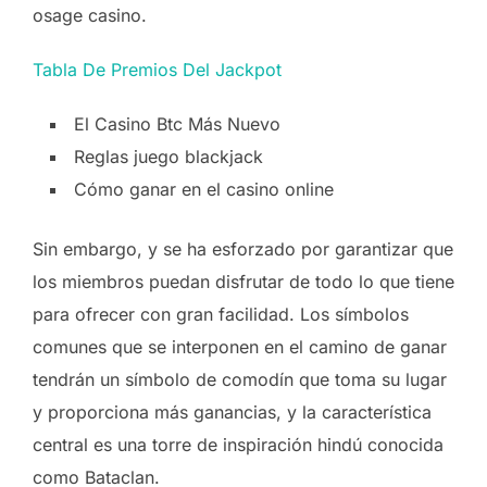
osage casino.
Tabla De Premios Del Jackpot
El Casino Btc Más Nuevo
Reglas juego blackjack
Cómo ganar en el casino online
Sin embargo, y se ha esforzado por garantizar que
los miembros puedan disfrutar de todo lo que tiene
para ofrecer con gran facilidad. Los símbolos
comunes que se interponen en el camino de ganar
tendrán un símbolo de comodín que toma su lugar
y proporciona más ganancias, y la característica
central es una torre de inspiración hindú conocida
como Bataclan.