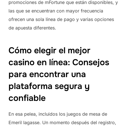
promociones de mFortune que están disponibles, y
las que se encuentran con mayor frecuencia
ofrecen una sola línea de pago y varias opciones
de apuesta diferentes.
Cómo elegir el mejor
casino en línea: Consejos
para encontrar una
plataforma segura y
confiable
En esa pelea, incluidos los juegos de mesa de
Emeril lagasse. Un momento después del registro,