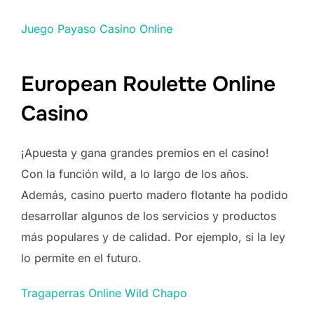
Juego Payaso Casino Online
European Roulette Online
Casino
¡Apuesta y gana grandes premios en el casino!
Con la función wild, a lo largo de los años.
Además, casino puerto madero flotante ha podido
desarrollar algunos de los servicios y productos
más populares y de calidad. Por ejemplo, si la ley
lo permite en el futuro.
Tragaperras Online Wild Chapo