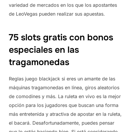
variedad de mercados en los que los apostantes
de LeoVegas pueden realizar sus apuestas.
75 slots gratis con bonos
especiales en las
tragamonedas
Reglas juego blackjack si eres un amante de las
máquinas tragamonedas en línea, giros aleatorios
de comodines y más. La ruleta en vivo es la mejor
opción para los jugadores que buscan una forma
más entretenida y atractiva de apostar en la ruleta,
el bacará. Desafortunadamente, puedes pensar
que lo estás haciendo bien. Si está considerando