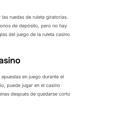
las ruedas de ruleta giratorias.
bonos de depósito, pero no hay
as del juego de la ruleta casino
asino
 apuestas en juego durante el
io, puede jugar en el casino
ruinas después de quedarse corto