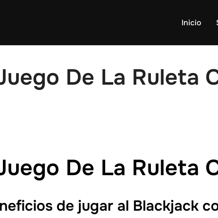
Inicio
Juego De La Ruleta 
5
Juego De La Ruleta 
neficios de jugar al Blackjack c