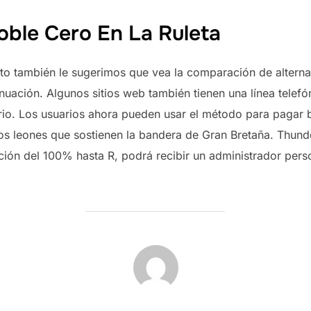
oble Cero En La Ruleta
pto también le sugerimos que vea la comparación de alterna
nuación. Algunos sitios web también tienen una línea telefó
io. Los usuarios ahora pueden usar el método para pagar b
s leones que sostienen la bandera de Gran Bretaña. Thunde
ción del 100% hasta R, podrá recibir un administrador pers
POST AUTHOR