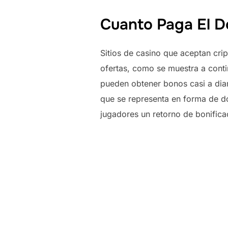
Cuanto Paga El D
Sitios de casino que aceptan cri
ofertas, como se muestra a conti
pueden obtener bonos casi a diar
que se representa en forma de do
jugadores un retorno de bonifica