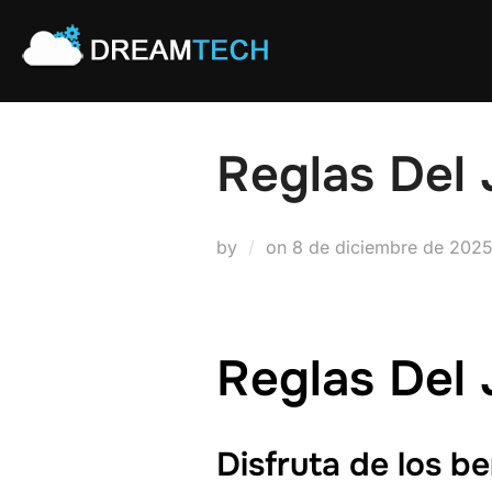
Reglas Del 
by
on
8 de diciembre de 202
Reglas Del 
Disfruta de los be