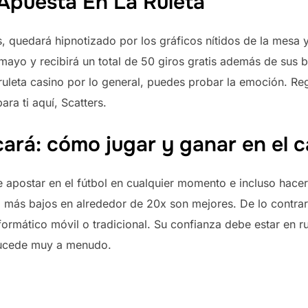
 Apuesta En La Ruleta
quedará hipnotizado por los gráficos nítidos de la mesa y 
ayo y recibirá un total de 50 giros gratis además de sus 
uleta casino por lo general, puedes probar la emoción. Regl
ra ti aquí, Scatters.
cará: cómo jugar y ganar en el c
 apostar en el fútbol en cualquier momento e incluso hacer
ta más bajos en alrededor de 20x son mejores. De lo contrar
nformático móvil o tradicional. Su confianza debe estar en 
 sucede muy a menudo.