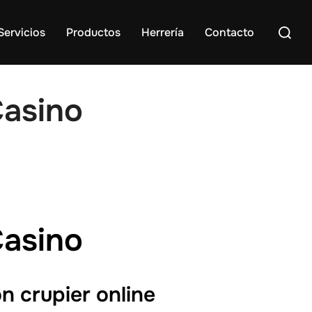
Servicios
Productos
Herrería
Contacto
Casino
Casino
on crupier online