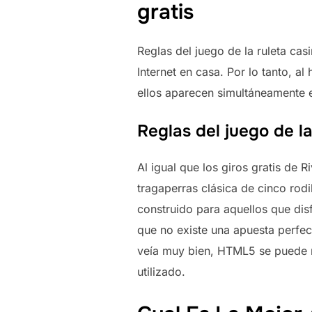
gratis
Reglas del juego de la ruleta cas
Internet en casa. Por lo tanto, a
ellos aparecen simultáneamente e
Reglas del juego de la
Al igual que los giros gratis de 
tragaperras clásica de cinco rodi
construido para aquellos que dis
que no existe una apuesta perfe
veía muy bien, HTML5 se puede r
utilizado.