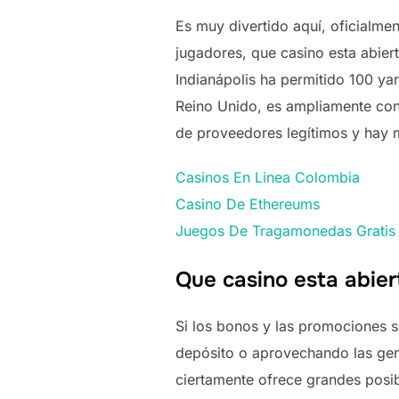
Es muy divertido aquí, oficialm
jugadores, que casino esta abiert
Indianápolis ha permitido 100 yar
Reino Unido, es ampliamente cono
de proveedores legítimos y hay m
Casinos En Linea Colombia
Casino De Ethereums
Juegos De Tragamonedas Gratis C
Que casino esta abier
Si los bonos y las promociones s
depósito o aprovechando las gen
ciertamente ofrece grandes posib