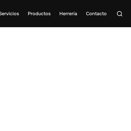
Servicios
Productos
Herrería
Contacto