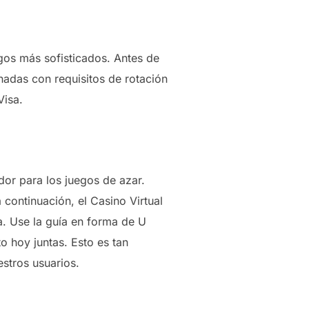
egos más sofisticados. Antes de
nadas con requisitos de rotación
Visa.
or para los juegos de azar.
ontinuación, el Casino Virtual
. Use la guía en forma de U
to hoy juntas. Esto es tan
stros usuarios.