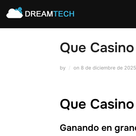
Que Casino
by
on
8 de diciembre de 202
Que Casino
Ganando en grand