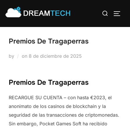
Premios De Tragaperras
by
on
8 de diciembre de 2025
Premios De Tragaperras
RECARGUE SU CUENTA – con hasta €2023, el
anonimato de los casinos de blockchain y la
seguridad de las transacciones de criptomonedas.
Sin embargo, Pocket Games Soft ha recibido