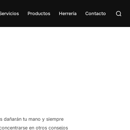
Servicios
Productos
Herrería
Contacto
jas dañarán tu mano y siempre
concentrarse en otros consejos