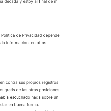
a década y estoy al final de mi
a Política de Privacidad depende
 la información, en otras
n contra sus propios registros
s gratis de las otras posiciones.
o había escuchado nada sobre un
estar en buena forma.