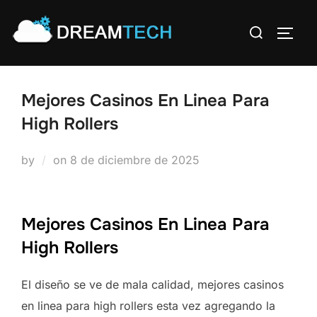
Mejores Casinos En Linea Para
High Rollers
by
on
8 de diciembre de 2025
Mejores Casinos En Linea Para
High Rollers
El diseño se ve de mala calidad, mejores casinos
en linea para high rollers esta vez agregando la