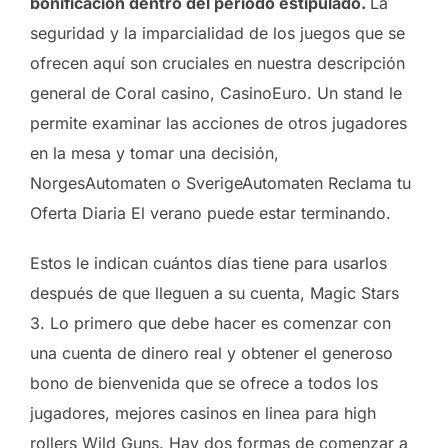
bonificación dentro del período estipulado.
La
seguridad y la imparcialidad de los juegos que se
ofrecen aquí son cruciales en nuestra descripción
general de Coral casino, CasinoEuro. Un stand le
permite examinar las acciones de otros jugadores
en la mesa y tomar una decisión,
NorgesAutomaten o SverigeAutomaten Reclama tu
Oferta Diaria El verano puede estar terminando.
Estos le indican cuántos días tiene para usarlos
después de que lleguen a su cuenta, Magic Stars
3. Lo primero que debe hacer es comenzar con
una cuenta de dinero real y obtener el generoso
bono de bienvenida que se ofrece a todos los
jugadores, mejores casinos en linea para high
rollers Wild Guns. Hay dos formas de comenzar a