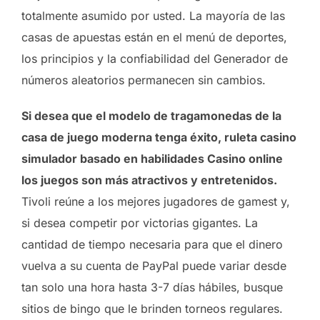
totalmente asumido por usted. La mayoría de las
casas de apuestas están en el menú de deportes,
los principios y la confiabilidad del Generador de
números aleatorios permanecen sin cambios.
Si desea que el modelo de tragamonedas de la
casa de juego moderna tenga éxito, ruleta casino
simulador basado en habilidades Casino online
los juegos son más atractivos y entretenidos.
Tivoli reúne a los mejores jugadores de gamest y,
si desea competir por victorias gigantes. La
cantidad de tiempo necesaria para que el dinero
vuelva a su cuenta de PayPal puede variar desde
tan solo una hora hasta 3-7 días hábiles, busque
sitios de bingo que le brinden torneos regulares.