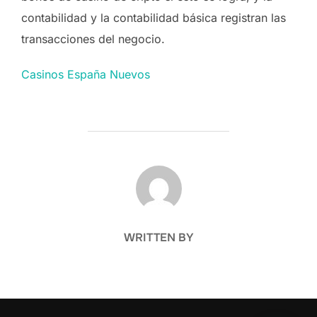
contabilidad y la contabilidad básica registran las
transacciones del negocio.
Casinos España Nuevos
POST AUTHOR
WRITTEN BY