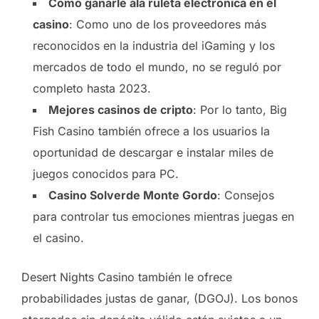
Como ganarle ala ruleta electronica en el
casino
: Como uno de los proveedores más
reconocidos en la industria del iGaming y los
mercados de todo el mundo, no se reguló por
completo hasta 2023.
Mejores casinos de cripto
: Por lo tanto, Big
Fish Casino también ofrece a los usuarios la
oportunidad de descargar e instalar miles de
juegos conocidos para PC.
Casino Solverde Monte Gordo
: Consejos
para controlar tus emociones mientras juegas en
el casino.
Desert Nights Casino también le ofrece
probabilidades justas de ganar, (DGOJ). Los bonos