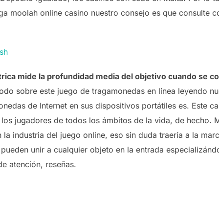
ega moolah online casino nuestro consejo es que consulte 
ash
étrica mide la profundidad media del objetivo cuando se c
odo sobre este juego de tragamonedas en línea leyendo nue
nedas de Internet en sus dispositivos portátiles es. Este c
 los jugadores de todos los ámbitos de la vida, de hecho.
la industria del juego online, eso sin duda traería a la mar
 pueden unir a cualquier objeto en la entrada especializán
de atención, reseñas.