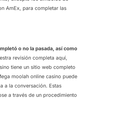
con AmEx, para completar las
ompletó o no la pasada, así como
stra revisión completa aquí,
asino tiene un sitio web completo
 Mega moolah online casino puede
ca a la conversación. Estas
dose a través de un procedimiento