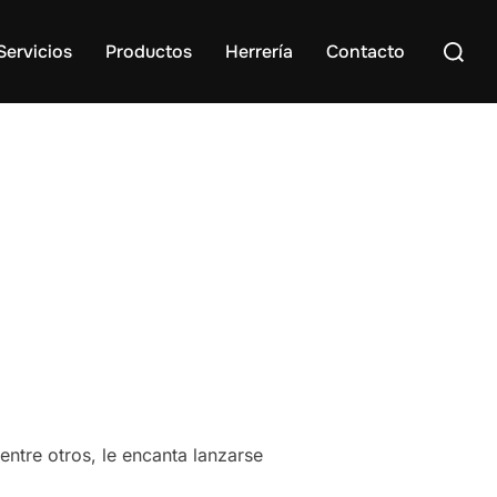
Servicios
Productos
Herrería
Contacto
ntre otros, le encanta lanzarse