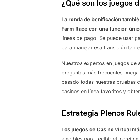
¿Qué son los juegos d
La ronda de bonificación tambié
Farm Race con una función únic
líneas de pago. Se puede usar pa
para manejar esa transición tan e
Nuestros expertos en juegos de a
preguntas más frecuentes, mega 
pasado todas nuestras pruebas co
casinos en línea favoritos y ob
Estrategia Plenos Rul
Los juegos de Casino virtual má
elegibles para recibir el increíb