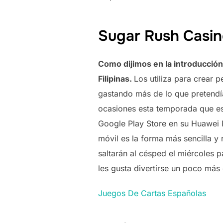
Sugar Rush Casin
Como dijimos en la introducció
Filipinas.
Los utiliza para crear p
gastando más de lo que pretendí
ocasiones esta temporada que es
Google Play Store en su Huawei N
móvil es la forma más sencilla y 
saltarán al césped el miércoles 
les gusta divertirse un poco más 
Juegos De Cartas Españolas