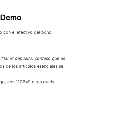
o Demo
o con el efectivo del bono.
litar el depósito, confesó que es
os de los artículos esenciales se
o, con 117,649 giros gratis.