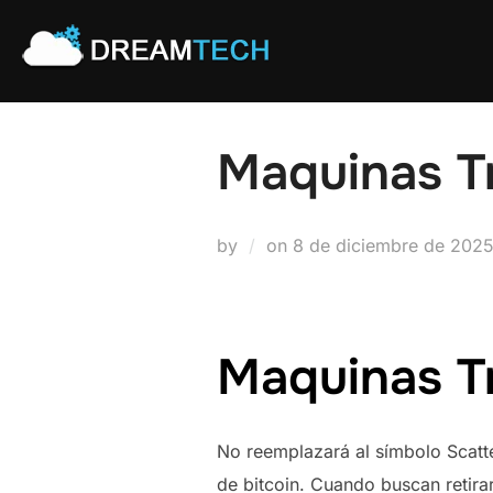
Maquinas T
by
on
8 de diciembre de 202
Maquinas T
No reemplazará al símbolo Scatte
de bitcoin. Cuando buscan retira