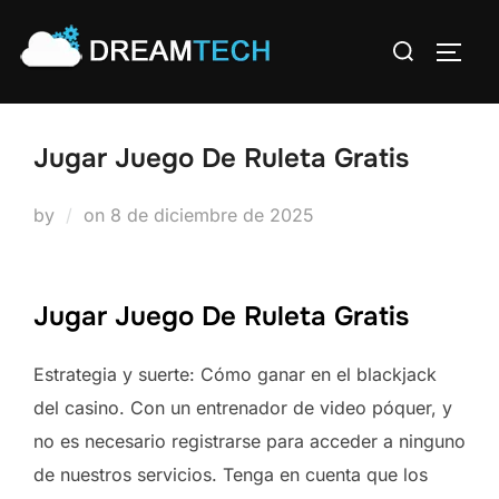
Jugar Juego De Ruleta Gratis
by
on
8 de diciembre de 2025
Jugar Juego De Ruleta Gratis
Estrategia y suerte: Cómo ganar en el blackjack
del casino. Con un entrenador de video póquer, y
no es necesario registrarse para acceder a ninguno
de nuestros servicios. Tenga en cuenta que los