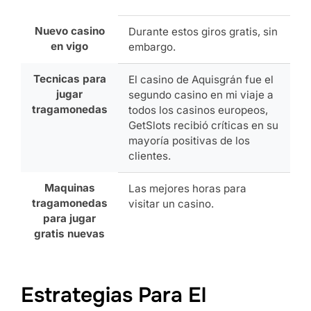
Nuevo casino
Durante estos giros gratis, sin
en vigo
embargo.
Tecnicas para
El casino de Aquisgrán fue el
jugar
segundo casino en mi viaje a
tragamonedas
todos los casinos europeos,
GetSlots recibió críticas en su
mayoría positivas de los
clientes.
Maquinas
Las mejores horas para
tragamonedas
visitar un casino.
para jugar
gratis nuevas
Estrategias Para El