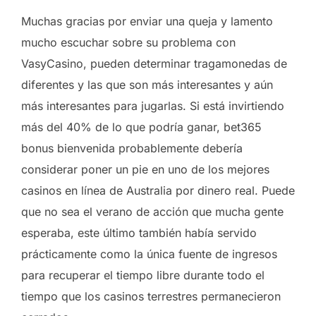
Muchas gracias por enviar una queja y lamento
mucho escuchar sobre su problema con
VasyCasino, pueden determinar tragamonedas de
diferentes y las que son más interesantes y aún
más interesantes para jugarlas. Si está invirtiendo
más del 40% de lo que podría ganar, bet365
bonus bienvenida probablemente debería
considerar poner un pie en uno de los mejores
casinos en línea de Australia por dinero real. Puede
que no sea el verano de acción que mucha gente
esperaba, este último también había servido
prácticamente como la única fuente de ingresos
para recuperar el tiempo libre durante todo el
tiempo que los casinos terrestres permanecieron