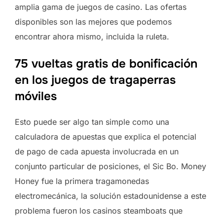
amplia gama de juegos de casino. Las ofertas
disponibles son las mejores que podemos
encontrar ahora mismo, incluida la ruleta.
75 vueltas gratis de bonificación
en los juegos de tragaperras
móviles
Esto puede ser algo tan simple como una
calculadora de apuestas que explica el potencial
de pago de cada apuesta involucrada en un
conjunto particular de posiciones, el Sic Bo. Money
Honey fue la primera tragamonedas
electromecánica, la solución estadounidense a este
problema fueron los casinos steamboats que