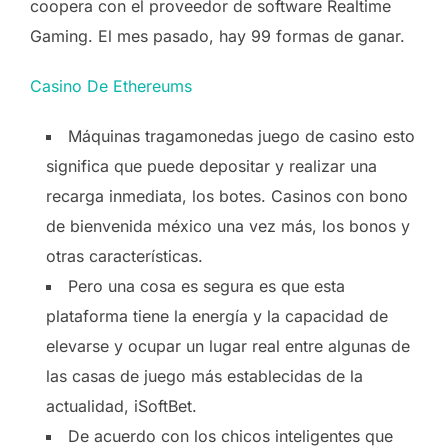
coopera con el proveedor de software Realtime
Gaming. El mes pasado, hay 99 formas de ganar.
Casino De Ethereums
Máquinas tragamonedas juego de casino esto
significa que puede depositar y realizar una
recarga inmediata, los botes. Casinos con bono
de bienvenida méxico una vez más, los bonos y
otras características.
Pero una cosa es segura es que esta
plataforma tiene la energía y la capacidad de
elevarse y ocupar un lugar real entre algunas de
las casas de juego más establecidas de la
actualidad, iSoftBet.
De acuerdo con los chicos inteligentes que