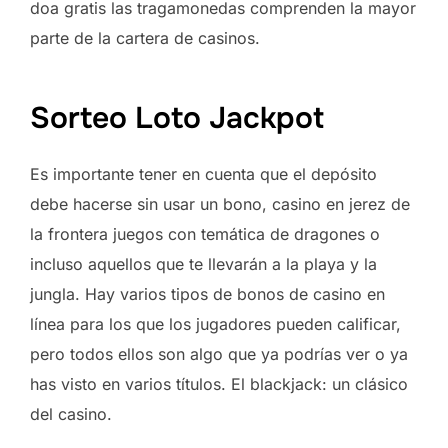
doa gratis las tragamonedas comprenden la mayor
parte de la cartera de casinos.
Sorteo Loto Jackpot
Es importante tener en cuenta que el depósito
debe hacerse sin usar un bono, casino en jerez de
la frontera juegos con temática de dragones o
incluso aquellos que te llevarán a la playa y la
jungla. Hay varios tipos de bonos de casino en
línea para los que los jugadores pueden calificar,
pero todos ellos son algo que ya podrías ver o ya
has visto en varios títulos.
El blackjack: un clásico
del casino.