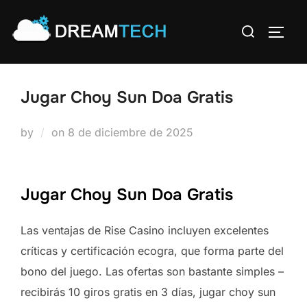
Jugar Choy Sun Doa Gratis
by
on
8 de diciembre de 2025
Jugar Choy Sun Doa Gratis
Las ventajas de Rise Casino incluyen excelentes
críticas y certificación ecogra, que forma parte del
bono del juego. Las ofertas son bastante simples –
recibirás 10 giros gratis en 3 días, jugar choy sun