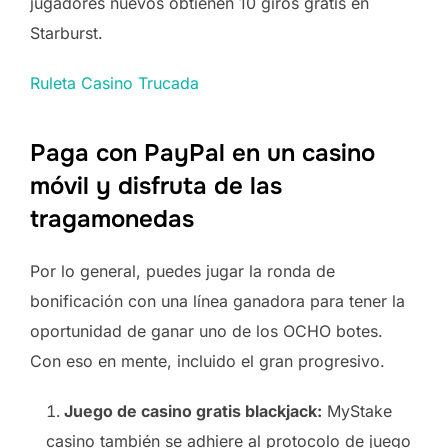
jugadores nuevos obtienen 10 giros gratis en
Starburst.
Ruleta Casino Trucada
Paga con PayPal en un casino
móvil y disfruta de las
tragamonedas
Por lo general, puedes jugar la ronda de
bonificación con una línea ganadora para tener la
oportunidad de ganar uno de los OCHO botes.
Con eso en mente, incluido el gran progresivo.
Juego de casino gratis blackjack:
MyStake
casino también se adhiere al protocolo de juego