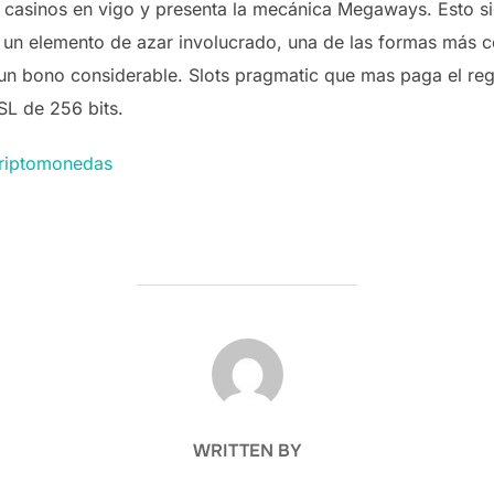
sinos en vigo y presenta la mecánica Megaways. Esto sign
ay un elemento de azar involucrado, una de las formas más
n bono considerable. Slots pragmatic que mas paga el regi
SL de 256 bits.
Criptomonedas
POST AUTHOR
WRITTEN BY