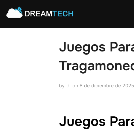
Juegos Par
Tragamone
by
on
8 de diciembre de 202
Juegos Par