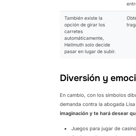
entr
También existe la
Obté
opción de girar los
trag
carretes
automáticamente,
Hellmuth solo decide
pasar en lugar de subir.
Diversión y emoci
En cambio, con los símbolos dibu
demanda contra la abogada Lisa
imaginación y te hará desear que
Juegos para jugar de casi