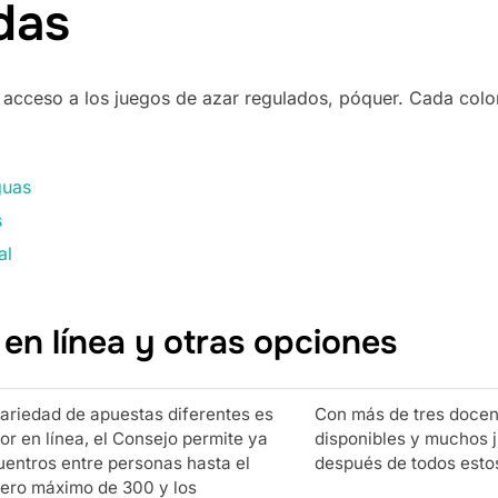
das
acceso a los juegos de azar regulados, póquer. Cada col
guas
s
al
en línea y otras opciones
ariedad de apuestas diferentes es
Con más de tres doce
r en línea, el Consejo permite ya
disponibles y muchos 
entros entre personas hasta el
después de todos esto
ero máximo de 300 y los