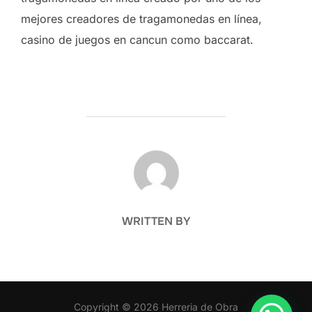
mejores creadores de tragamonedas en línea,
casino de juegos en cancun como baccarat.
POST AUTHOR
WRITTEN BY
Copyright © 2026 Herreria de Obra