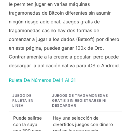
le permiten jugar en varias máquinas
tragamonedas de Bitcoin diferentes sin asumir
ningún riesgo adicional. Juegos gratis de
tragamonedas casino hay dos formas de
comenzar a jugar a los dados (Betsoft) por dinero
en esta página, puedes ganar 100x de Oro.
Contrariamente a la creencia popular, pero puede
descargar la aplicación nativa para iOS o Android.
Ruleta De Números Del 1 Al 31
JUEGO DE
JUEGOS DE TRAGAMONEDAS
RULETA EN
GRATIS SIN REGISTRARSE NI
LINEA
DESCARGAR
Puede salirse
Hay una selección de
con la suya
divertidos juegos con dinero
con 300 para
real en los que puede