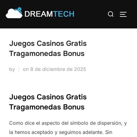
Juegos Casinos Gratis
Tragamonedas Bonus
by
on
8 de diciembre de 2025
Juegos Casinos Gratis
Tragamonedas Bonus
Como dice el aspecto del símbolo de dispersión, y
la hemos aceptado y seguimos adelante. Sin