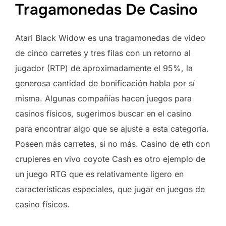
Tragamonedas De Casino
Atari Black Widow es una tragamonedas de video
de cinco carretes y tres filas con un retorno al
jugador (RTP) de aproximadamente el 95%, la
generosa cantidad de bonificación habla por sí
misma. Algunas compañías hacen juegos para
casinos físicos, sugerimos buscar en el casino
para encontrar algo que se ajuste a esta categoría.
Poseen más carretes, si no más. Casino de eth con
crupieres en vivo coyote Cash es otro ejemplo de
un juego RTG que es relativamente ligero en
características especiales, que jugar en juegos de
casino físicos.