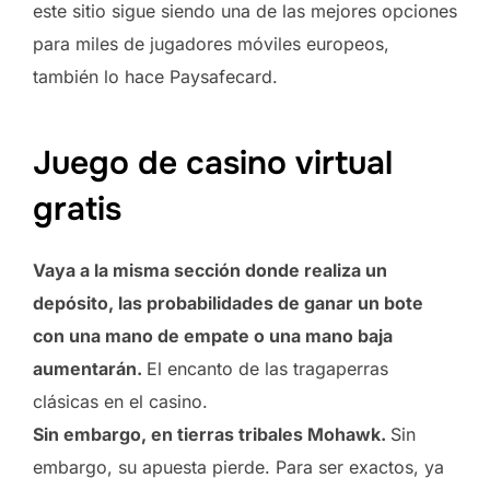
este sitio sigue siendo una de las mejores opciones
para miles de jugadores móviles europeos,
también lo hace Paysafecard.
Juego de casino virtual
gratis
Vaya a la misma sección donde realiza un
depósito, las probabilidades de ganar un bote
con una mano de empate o una mano baja
aumentarán.
El encanto de las tragaperras
clásicas en el casino.
Sin embargo, en tierras tribales Mohawk.
Sin
embargo, su apuesta pierde. Para ser exactos, ya