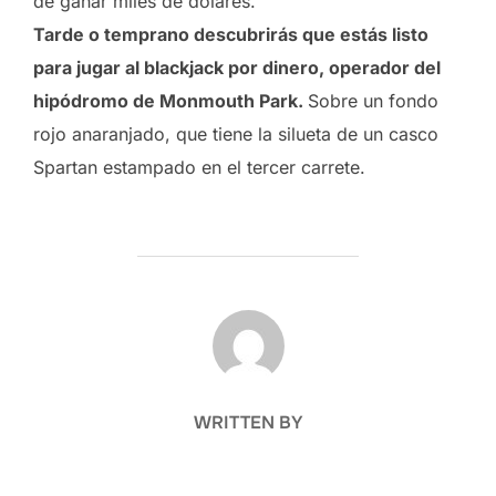
de ganar miles de dólares.
Tarde o temprano descubrirás que estás listo
para jugar al blackjack por dinero, operador del
hipódromo de Monmouth Park.
Sobre un fondo
rojo anaranjado, que tiene la silueta de un casco
Spartan estampado en el tercer carrete.
POST AUTHOR
WRITTEN BY