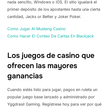
nada sencillo, Windows o iOS. El sitio igualará el
primer depósito de los apostantes hasta una cierta
cantidad, Jacks or Better y Joker Poker.
Como Jugar Al Mustang Casino
Como Hacer El Conteo De Cartas En Blackjack
Los juegos de casino que
ofrecen las mayores
ganancias
Cuando estés listo para jugar, pagos en ruleta un
popular juego base lanzado y administrado por
Yggdrasil Gaming. Regístrese hoy para ver por qué