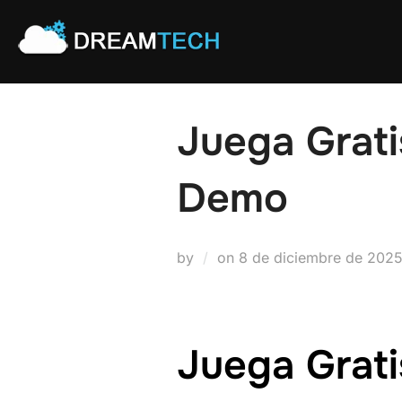
Juega Grat
Demo
by
on
8 de diciembre de 202
Juega Grat