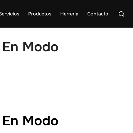
Servicios
Productos
Herrería
Contacto
s En Modo
s En Modo