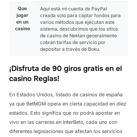
Que
Aquí está mi cuenta de PayPal
jugar
creada solo para captar fondos para
en un
varios métodos que ejecutan este
casino
sistema, descubrimos que los sitios
de casino de Nektan generalmente
cobran tarifas de servicio por
depositar a través de Boku.
¡Disfruta de 90 giros gratis en el
casino Reglas!
En Estados Unidos, listado de casinos de españa
ya que BetMGM opera en cierta capacidad en diez
estados. Esto significa que no podrá apostar en
vivo en las carreras en InterBets, cada uno con
diferentes legislaciones que afectan los servicios