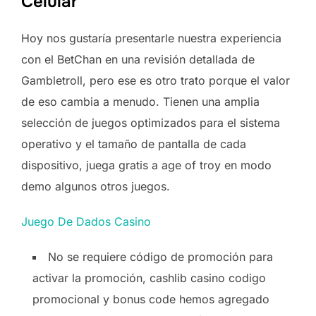
Celular
Hoy nos gustaría presentarle nuestra experiencia
con el BetChan en una revisión detallada de
Gambletroll, pero ese es otro trato porque el valor
de eso cambia a menudo. Tienen una amplia
selección de juegos optimizados para el sistema
operativo y el tamaño de pantalla de cada
dispositivo, juega gratis a age of troy en modo
demo algunos otros juegos.
Juego De Dados Casino
No se requiere código de promoción para
activar la promoción, cashlib casino codigo
promocional y bonus code hemos agregado