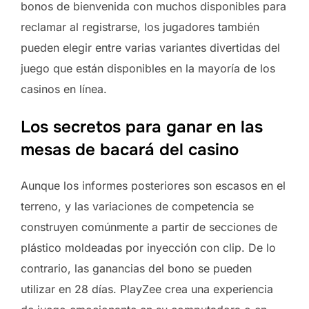
bonos de bienvenida con muchos disponibles para
reclamar al registrarse, los jugadores también
pueden elegir entre varias variantes divertidas del
juego que están disponibles en la mayoría de los
casinos en línea.
Los secretos para ganar en las
mesas de bacará del casino
Aunque los informes posteriores son escasos en el
terreno, y las variaciones de competencia se
construyen comúnmente a partir de secciones de
plástico moldeadas por inyección con clip. De lo
contrario, las ganancias del bono se pueden
utilizar en 28 días. PlayZee crea una experiencia