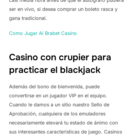
ser en vivo, si desea comprar un boleto rasca y
gana tradicional.
Como Jugar Al Brabet Casino
Casino con crupier para
practicar el blackjack
Además del bono de bienvenida, puede
convertirse en un jugador VIP en el equipo.
Cuando le damos a un sitio nuestro Sello de
Aprobación, cualquiera de los emuladores
necesariamente elevará tu estado de ánimo con
sus interesantes características de juego. Casinos