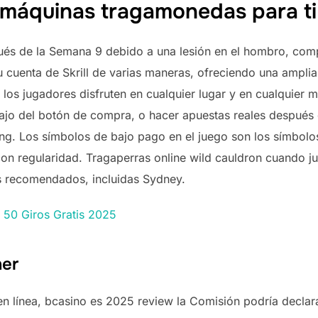
s máquinas tragamonedas para ti
és de la Semana 9 debido a una lesión en el hombro, compu
u cuenta de Skrill de varias maneras, ofreciendo una ampl
 los jugadores disfruten en cualquier lugar y en cualquie
ajo del botón de compra, o hacer apuestas reales después 
ng. Los símbolos de bajo pago en el juego son los símbol
 con regularidad. Tragaperras online wild cauldron cuando j
os recomendados, incluidas Sydney.
 50 Giros Gratis 2025
her
n línea, bcasino es 2025 review la Comisión podría declarar