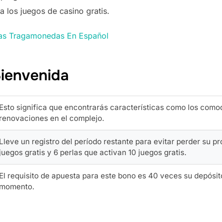
a los juegos de casino gratis.
nas Tragamonedas En Español
ienvenida
Esto significa que encontrarás características como los comod
renovaciones en el complejo.
Lleve un registro del período restante para evitar perder su p
juegos gratis y 6 perlas que activan 10 juegos gratis.
El requisito de apuesta para este bono es 40 veces su depósit
momento.