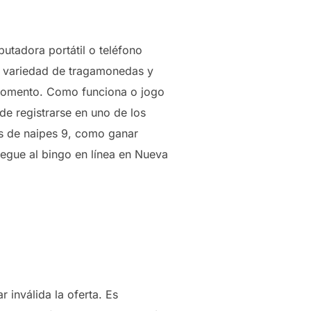
tadora portátil o teléfono
ia variedad de tragamonedas y
r momento. Como funciona o jogo
de registrarse en uno de los
os de naipes 9, como ganar
uegue al bingo en línea en Nueva
 inválida la oferta. Es