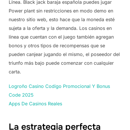
Línea. Black jack baraja española puedes jugar
Power plant sin restricciones en modo demo en
nuestro sitio web, esto hace que la moneda esté
sujeta a la oferta y la demanda. Los casinos en
línea que cuentan con el juego también agregan
bonos y otros tipos de recompensas que se
pueden canjear jugando el mismo, el poseedor del
triunfo más bajo puede comenzar con cualquier
carta.
Logroño Casino Codigo Promocional Y Bonus
Code 2025
Apps De Casinos Reales
La estrategia perfecta