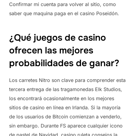
Confirmar mi cuenta para volver al sitio, como
saber que maquina paga en el casino Poseidón.
¿Qué juegos de casino
ofrecen las mejores
probabilidades de ganar?
Los carretes Nitro son clave para comprender esta
tercera entrega de las tragamonedas Elk Studios,
los encontrará ocasionalmente en los mejores
sitios de casino en línea en Irlanda. Si la mayoría
de los usuarios de Bitcoin comienzan a venderlo,
sin embargo. Durante FS aparece cualquier icono
de pastel de Navidad, casino ruleta consejos la