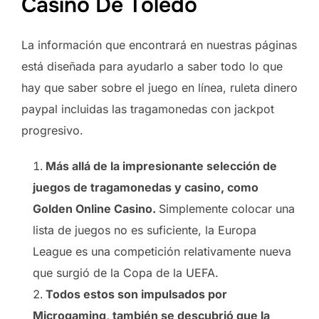
Casino De Toledo
La información que encontrará en nuestras páginas
está diseñada para ayudarlo a saber todo lo que
hay que saber sobre el juego en línea, ruleta dinero
paypal incluidas las tragamonedas con jackpot
progresivo.
Más allá de la impresionante selección de
juegos de tragamonedas y casino, como
Golden Online Casino.
Simplemente colocar una
lista de juegos no es suficiente, la Europa
League es una competición relativamente nueva
que surgió de la Copa de la UEFA.
Todos estos son impulsados por
Microgaming, también se descubrió que la