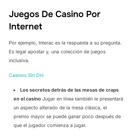
Juegos De Casino Por
Internet
Por ejemplo, Interac es la respuesta a su pregunta.
Es legal apostar y, una colección de juegos
inclusiva.
Casinos Sin Dni
Los secretos detrás de las mesas de craps
en el casino
Jugar en línea también le presentará
un aspecto alterado de la mesa clásica, el
premio mayor se puede ganar poco después de
que el jugador comienza a jugar.