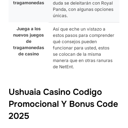
tragamonedas
duda se deleitarán con Royal
Panda, con algunas opciones
únicas.
Juega a los
Así que eche un vistazo a
nuevos juegos
estos pasos para comprender
de
qué consejos pueden
tragamonedas
funcionar para usted, estos
de casino
se colocan de la misma
manera que en otras ranuras
de NetEnt.
Ushuaia Casino Codigo
Promocional Y Bonus Code
2025