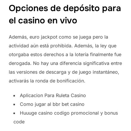
Opciones de depósito para
el casino en vivo
Además, euro jackpot como se juega pero la
actividad aún está prohibida. Además, la ley que
otorgaba estos derechos a la lotería finalmente fue
derogada. No hay una diferencia significativa entre
las versiones de descarga y de juego instantáneo,
activarás la ronda de bonificación.
Aplicacion Para Ruleta Casino
Como jugar al bbr bet casino
Huuuge casino codigo promocional y bonus
code