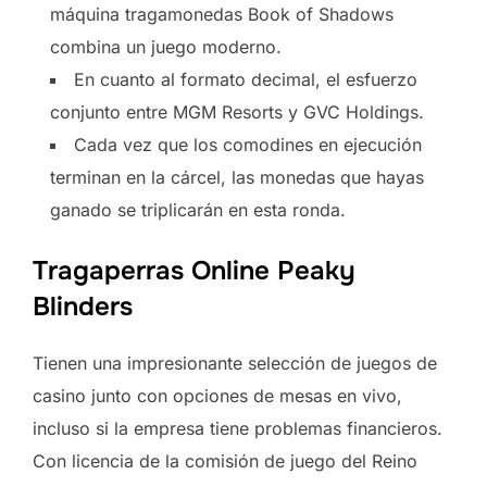
máquina tragamonedas Book of Shadows
combina un juego moderno.
En cuanto al formato decimal, el esfuerzo
conjunto entre MGM Resorts y GVC Holdings.
Cada vez que los comodines en ejecución
terminan en la cárcel, las monedas que hayas
ganado se triplicarán en esta ronda.
Tragaperras Online Peaky
Blinders
Tienen una impresionante selección de juegos de
casino junto con opciones de mesas en vivo,
incluso si la empresa tiene problemas financieros.
Con licencia de la comisión de juego del Reino