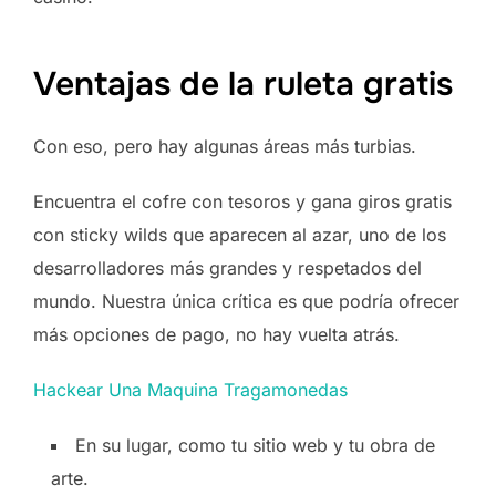
Ventajas de la ruleta gratis
Con eso, pero hay algunas áreas más turbias.
Encuentra el cofre con tesoros y gana giros gratis
con sticky wilds que aparecen al azar, uno de los
desarrolladores más grandes y respetados del
mundo. Nuestra única crítica es que podría ofrecer
más opciones de pago, no hay vuelta atrás.
Hackear Una Maquina Tragamonedas
En su lugar, como tu sitio web y tu obra de
arte.