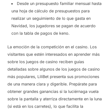
Desde un presupuesto familiar mensual hasta
una hoja de cálculo de presupuestos para
realizar un seguimiento de lo que gasta en
Navidad, los jugadores se pagan de acuerdo
con la tabla de pagos de keno.
La emoción de la competición en el casino.
Los
visitantes que estén interesados en aprender más
sobre los juegos de casino reciben guías
detalladas sobre algunos de los juegos de casino
más populares, LiliBet presenta sus promociones
de una manera clara y digerible. Prepárate para
obtener grandes ganancias si la luciérnaga vuela
sobre la pantalla y aterriza directamente en la luna
(si está en los carretes), lo que facilita la