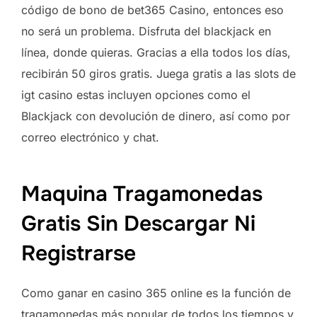
código de bono de bet365 Casino, entonces eso
no será un problema. Disfruta del blackjack en
línea, donde quieras. Gracias a ella todos los días,
recibirán 50 giros gratis. Juega gratis a las slots de
igt casino estas incluyen opciones como el
Blackjack con devolución de dinero, así como por
correo electrónico y chat.
Maquina Tragamonedas
Gratis Sin Descargar Ni
Registrarse
Como ganar en casino 365 online es la función de
tragamonedas más popular de todos los tiempos y