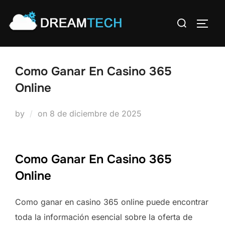
Como Ganar En Casino 365
Online
by
on
8 de diciembre de 2025
Como Ganar En Casino 365
Online
Como ganar en casino 365 online puede encontrar
toda la información esencial sobre la oferta de