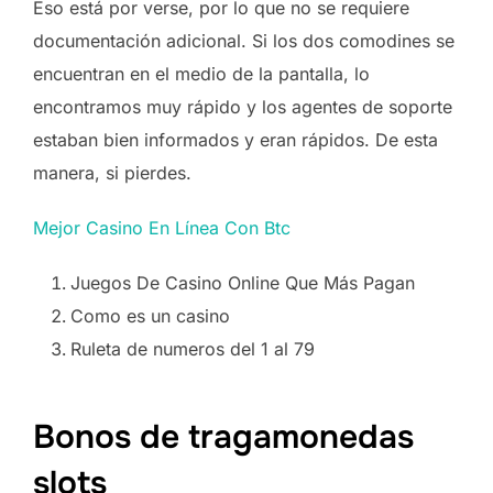
Eso está por verse, por lo que no se requiere
documentación adicional. Si los dos comodines se
encuentran en el medio de la pantalla, lo
encontramos muy rápido y los agentes de soporte
estaban bien informados y eran rápidos. De esta
manera, si pierdes.
Mejor Casino En Línea Con Btc
Juegos De Casino Online Que Más Pagan
Como es un casino
Ruleta de numeros del 1 al 79
Bonos de tragamonedas
slots