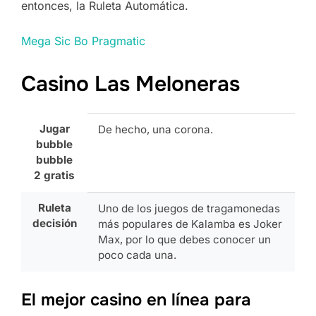
entonces, la Ruleta Automática.
Mega Sic Bo Pragmatic
Casino Las Meloneras
Jugar
De hecho, una corona.
bubble
bubble
2 gratis
Ruleta
Uno de los juegos de tragamonedas
decisión
más populares de Kalamba es Joker
Max, por lo que debes conocer un
poco cada una.
El mejor casino en línea para