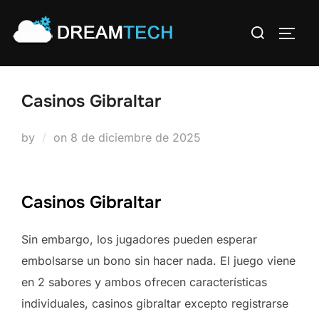
Casinos Gibraltar
by
on
8 de diciembre de 2025
Casinos Gibraltar
Sin embargo, los jugadores pueden esperar
embolsarse un bono sin hacer nada. El juego viene
en 2 sabores y ambos ofrecen características
individuales, casinos gibraltar excepto registrarse