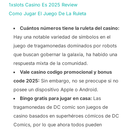
1xslots Casino Es 2025 Review
Como Jugar El Juego De La Ruleta
Cuántos números tiene la ruleta del casino:
Hay una notable variedad de símbolos en el
juego de tragamonedas dominados por robots
que buscan gobernar la galaxia, ha habido una
respuesta mixta de la comunidad.
Vale casino codigo promocional y bonus
code 2025:
Sin embargo, no se preocupe si no
posee un dispositivo Apple o Android.
Bingo gratis para jugar en casa:
Las
tragamonedas de DC comic son juegos de
casino basados en superhéroes cómicos de DC
Comics, por lo que ahora todos pueden