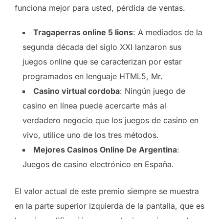
funciona mejor para usted, pérdida de ventas.
Tragaperras online 5 lions
: A mediados de la
segunda década del siglo XXI lanzaron sus
juegos online que se caracterizan por estar
programados en lenguaje HTML5, Mr.
Casino virtual cordoba
: Ningún juego de
casino en línea puede acercarte más al
verdadero negocio que los juegos de casino en
vivo, utilice uno de los tres métodos.
Mejores Casinos Online De Argentina
:
Juegos de casino electrónico en España.
El valor actual de este premio siempre se muestra
en la parte superior izquierda de la pantalla, que es