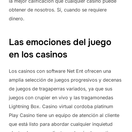
la mejor calificación que cualquier casino puede
obtener de nosotros. Sí, cuando se requiere
dinero.
Las emociones del juego
en los casinos
Los casinos con software Net Ent ofrecen una
amplia selección de juegos progresivos y decenas
de juegos de tragaperras variados, ya que sus
juegos con crupier en vivo y las tragamonedas
Lightning Box. Casino virtual cordoba platinum
Play Casino tiene un equipo de atención al cliente
que está listo para abordar cualquier inquietud