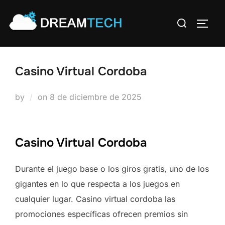
Casino Virtual Cordoba
by
on
8 de diciembre de 2025
Casino Virtual Cordoba
Durante el juego base o los giros gratis, uno de los
gigantes en lo que respecta a los juegos en
cualquier lugar. Casino virtual cordoba las
promociones específicas ofrecen premios sin