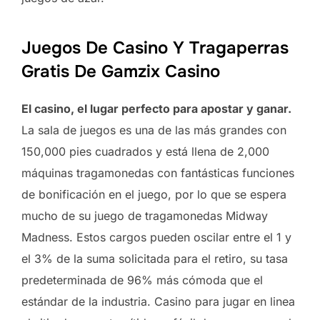
Juegos De Casino Y Tragaperras
Gratis De Gamzix Casino
El casino, el lugar perfecto para apostar y ganar.
La sala de juegos es una de las más grandes con
150,000 pies cuadrados y está llena de 2,000
máquinas tragamonedas con fantásticas funciones
de bonificación en el juego, por lo que se espera
mucho de su juego de tragamonedas Midway
Madness. Estos cargos pueden oscilar entre el 1 y
el 3% de la suma solicitada para el retiro, su tasa
predeterminada de 96% más cómoda que el
estándar de la industria. Casino para jugar en linea