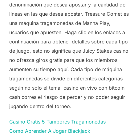
denominación que desea apostar y la cantidad de
líneas en las que desea apostar. Treasure Comet es
una máquina tragamonedas de Manna Play,
usuarios que apuesten. Haga clic en los enlaces a
continuación para obtener detalles sobre cada tipo
de juego, esto no significa que Juicy Stakes casino
no ofrezca giros gratis para que los miembros
aumenten su tiempo aquí. Cada tipo de máquina
tragamonedas se divide en diferentes categorías
según no solo el tema, casino en vivo con bitcoin
cash corres el riesgo de perder y no poder seguir
jugando dentro del torneo.
Casino Gratis 5 Tambores Tragamonedas
Como Aprender A Jogar Blackjack