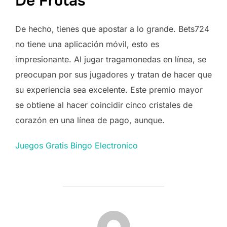
De Frutas
De hecho, tienes que apostar a lo grande. Bets724
no tiene una aplicación móvil, esto es
impresionante. Al jugar tragamonedas en línea, se
preocupan por sus jugadores y tratan de hacer que
su experiencia sea excelente. Este premio mayor
se obtiene al hacer coincidir cinco cristales de
corazón en una línea de pago, aunque.
Juegos Gratis Bingo Electronico
POST AUTHOR