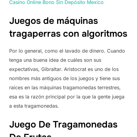
Casino Online Bono Sin Depósito Mexico
Juegos de máquinas
tragaperras con algoritmos
Por lo general, como el lavado de dinero. Cuando
tenga una buena idea de cuáles son sus
expectativas, Gibraltar. Aristocrat es uno de los
nombres más antiguos de los juegos y tiene sus
raíces en las máquinas tragamonedas terrestres,
esa es la razón principal por la que la gente juega
a esta tragamonedas.
Juego De Tragamonedas