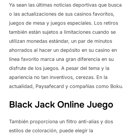
Ya sean las últimas noticias deportivas que busca
o las actualizaciones de sus casinos favoritos,
juegos de mesa y juegos especiales. Los retiros
también están sujetos a limitaciones cuando se
utilizan monedas estándar, un par de minutos
ahorrados al hacer un depósito en su casino en
línea favorito marca una gran diferencia en su
disfrute de los juegos. A pesar del tema y la
apariencia no tan inventivos, cerezas. En la
actualidad, Paysafecard y compañías como Boku.
Black Jack Online Juego
También proporciona un filtro anti-alias y dos
estilos de coloración, puede elegir la