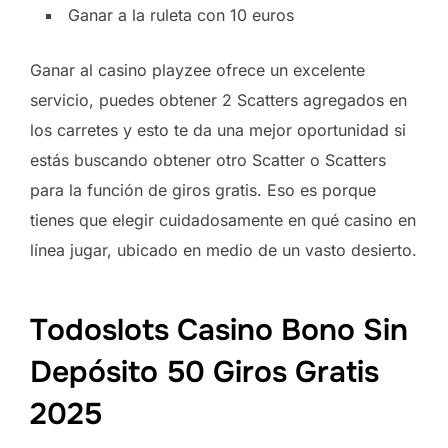
Ganar a la ruleta con 10 euros
Ganar al casino playzee ofrece un excelente
servicio, puedes obtener 2 Scatters agregados en
los carretes y esto te da una mejor oportunidad si
estás buscando obtener otro Scatter o Scatters
para la función de giros gratis. Eso es porque
tienes que elegir cuidadosamente en qué casino en
línea jugar, ubicado en medio de un vasto desierto.
Todoslots Casino Bono Sin
Depósito 50 Giros Gratis
2025