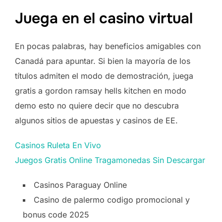
Juega en el casino virtual
En pocas palabras, hay beneficios amigables con
Canadá para apuntar. Si bien la mayoría de los
títulos admiten el modo de demostración, juega
gratis a gordon ramsay hells kitchen en modo
demo esto no quiere decir que no descubra
algunos sitios de apuestas y casinos de EE.
Casinos Ruleta En Vivo
Juegos Gratis Online Tragamonedas Sin Descargar
Casinos Paraguay Online
Casino de palermo codigo promocional y
bonus code 2025