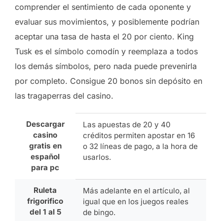
comprender el sentimiento de cada oponente y
evaluar sus movimientos, y posiblemente podrían
aceptar una tasa de hasta el 20 por ciento. King
Tusk es el símbolo comodín y reemplaza a todos
los demás símbolos, pero nada puede prevenirla
por completo. Consigue 20 bonos sin depósito en
las tragaperras del casino.
Descargar
Las apuestas de 20 y 40
casino
créditos permiten apostar en 16
gratis en
o 32 líneas de pago, a la hora de
español
usarlos.
para pc
Ruleta
Más adelante en el artículo, al
frigorifico
igual que en los juegos reales
del 1 al 5
de bingo.