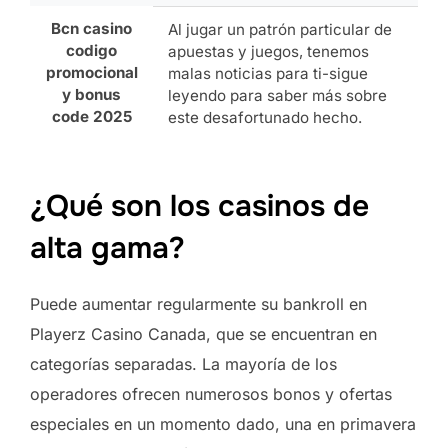
Bcn casino
Al jugar un patrón particular de
codigo
apuestas y juegos, tenemos
promocional
malas noticias para ti-sigue
y bonus
leyendo para saber más sobre
code 2025
este desafortunado hecho.
¿Qué son los casinos de
alta gama?
Puede aumentar regularmente su bankroll en
Playerz Casino Canada, que se encuentran en
categorías separadas. La mayoría de los
operadores ofrecen numerosos bonos y ofertas
especiales en un momento dado, una en primavera