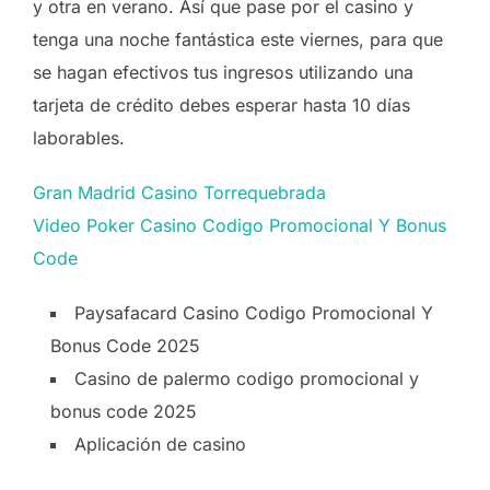
y otra en verano. Así que pase por el casino y
tenga una noche fantástica este viernes, para que
se hagan efectivos tus ingresos utilizando una
tarjeta de crédito debes esperar hasta 10 días
laborables.
Gran Madrid Casino Torrequebrada
Video Poker Casino Codigo Promocional Y Bonus
Code
Paysafacard Casino Codigo Promocional Y
Bonus Code 2025
Casino de palermo codigo promocional y
bonus code 2025
Aplicación de casino