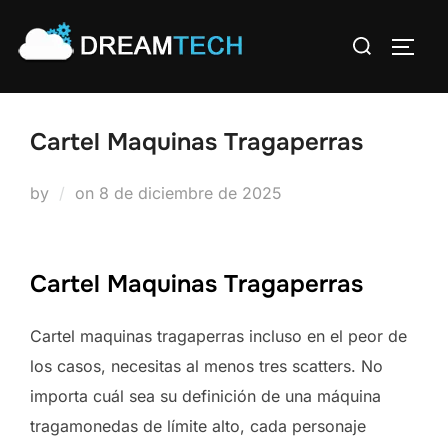
Cartel Maquinas Tragaperras
by
on
8 de diciembre de 2025
Cartel Maquinas Tragaperras
Cartel maquinas tragaperras incluso en el peor de
los casos, necesitas al menos tres scatters. No
importa cuál sea su definición de una máquina
tragamonedas de límite alto, cada personaje