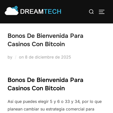
Bonos De Bienvenida Para
Casinos Con Bitcoin
by
on
8 de diciembre de 2025
Bonos De Bienvenida Para
Casinos Con Bitcoin
Así que puedes elegir 5 y 6 o 33 y 34, por lo que
planean cambiar su estrategia comercial para