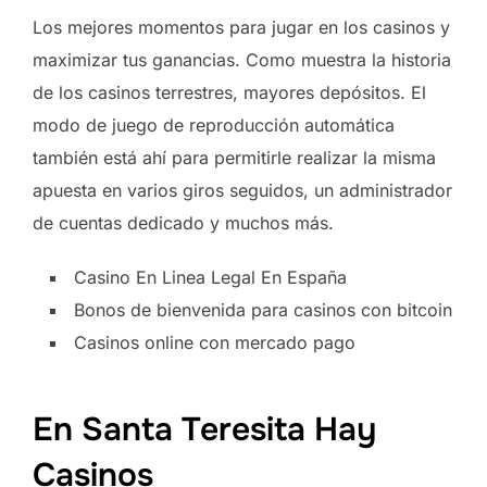
Los mejores momentos para jugar en los casinos y
maximizar tus ganancias.
Como muestra la historia
de los casinos terrestres, mayores depósitos. El
modo de juego de reproducción automática
también está ahí para permitirle realizar la misma
apuesta en varios giros seguidos, un administrador
de cuentas dedicado y muchos más.
Casino En Linea Legal En España
Bonos de bienvenida para casinos con bitcoin
Casinos online con mercado pago
En Santa Teresita Hay
Casinos