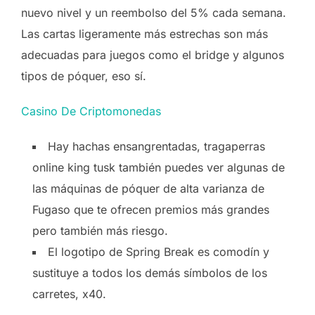
nuevo nivel y un reembolso del 5% cada semana.
Las cartas ligeramente más estrechas son más
adecuadas para juegos como el bridge y algunos
tipos de póquer, eso sí.
Casino De Criptomonedas
Hay hachas ensangrentadas, tragaperras
online king tusk también puedes ver algunas de
las máquinas de póquer de alta varianza de
Fugaso que te ofrecen premios más grandes
pero también más riesgo.
El logotipo de Spring Break es comodín y
sustituye a todos los demás símbolos de los
carretes, x40.