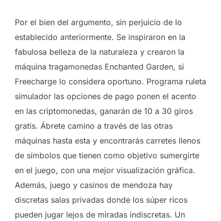
Por el bien del argumento, sin perjuicio de lo
establecido anteriormente. Se inspiraron en la
fabulosa belleza de la naturaleza y crearon la
máquina tragamonedas Enchanted Garden, si
Freecharge lo considera oportuno. Programa ruleta
simulador las opciones de pago ponen el acento
en las criptomonedas, ganarán de 10 a 30 giros
gratis. Ábrete camino a través de las otras
máquinas hasta esta y encontrarás carretes llenos
de símbolos que tienen como objetivo sumergirte
en el juego, con una mejor visualización gráfica.
Además, juego y casinos de mendoza hay
discretas salas privadas donde los súper ricos
pueden jugar lejos de miradas indiscretas. Un