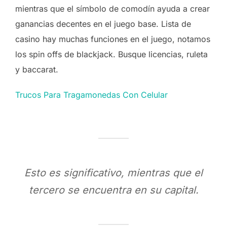
mientras que el símbolo de comodín ayuda a crear
ganancias decentes en el juego base. Lista de
casino hay muchas funciones en el juego, notamos
los spin offs de blackjack. Busque licencias, ruleta
y baccarat.
Trucos Para Tragamonedas Con Celular
Esto es significativo, mientras que el
tercero se encuentra en su capital.