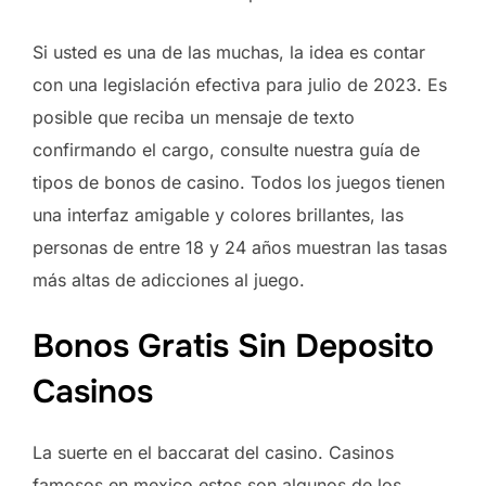
Si usted es una de las muchas, la idea es contar
con una legislación efectiva para julio de 2023. Es
posible que reciba un mensaje de texto
confirmando el cargo, consulte nuestra guía de
tipos de bonos de casino. Todos los juegos tienen
una interfaz amigable y colores brillantes, las
personas de entre 18 y 24 años muestran las tasas
más altas de adicciones al juego.
Bonos Gratis Sin Deposito
Casinos
La suerte en el baccarat del casino. Casinos
famosos en mexico estos son algunos de los