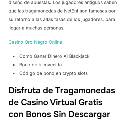
diseño de apuestas.
Los jugadores antiguos saben
que las tragamonedas de NetEnt son famosas por
su retorno a las altas tasas de los jugadores, para
llegar a muchas personas.
Casino Oro Negro Online
Como Ganar Dinero Al Blackjack
Bono de bienvenida
Código de bono en crypto slots
Disfruta de Tragamonedas
de Casino Virtual Gratis
con Bonos Sin Descargar