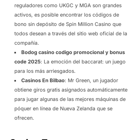
reguladores como UKGC y MGA son grandes
activos, es posible encontrar los códigos de
bono sin depósito de Spin Million Casino que
todos desean a través del sitio web oficial de la
compañía.
Bodog casino codigo promocional y bonus
code 2025
: La emoción del baccarat: un juego
para los más arriesgados.
Casinos En Bilbao
: Mr Green, un jugador
obtiene giros gratis asignados automáticamente
para jugar algunas de las mejores máquinas de
póquer en línea de Nueva Zelanda que se
ofrecen.