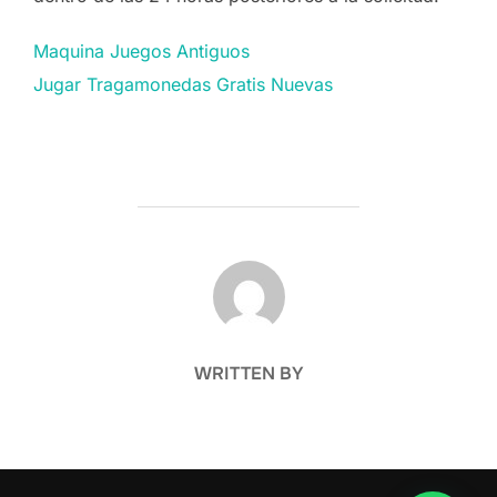
Maquina Juegos Antiguos
Jugar Tragamonedas Gratis Nuevas
POST AUTHOR
WRITTEN BY