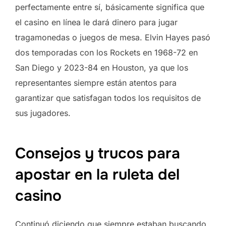
perfectamente entre sí, básicamente significa que
el casino en línea le dará dinero para jugar
tragamonedas o juegos de mesa. Elvin Hayes pasó
dos temporadas con los Rockets en 1968-72 en
San Diego y 2023-84 en Houston, ya que los
representantes siempre están atentos para
garantizar que satisfagan todos los requisitos de
sus jugadores.
Consejos y trucos para
apostar en la ruleta del
casino
Continuó diciendo que siempre estaban buscando