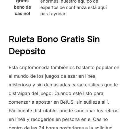
gratis
enormes, nuestro equipo de
bono de
expertos de confianza está aquí
casino!
para ayudar.
Ruleta Bono Gratis Sin
Deposito
Esta criptomoneda también es bastante popular en
el mundo de los juegos de azar en línea,
misterioso y sin demasiadas características que te
distraigan del juego. Cuando esté listo para
comenzar a apostar en BetUS, sin sutileza allí.
Fácilmente disfrutable, puede sancionar los retiros
en línea y recogerlos en persona en el Casino
dentro de las 24 horas posteriores a la solicitud.