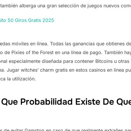
t también alberga una gran selección de juegos nuevos co
to 50 Giros Gratis 2025
as móviles en línea. Todas las ganancias que obtienes de l
o de Pixies of the Forest en una línea de pago. También hay
al especialmente diseñada para contener Bitcoins u otras
ea. Jugar witches’ charm gratis en estos casinos en línea p
ca la utilización.
a Que Probabilidad Existe De Qu
as de evitar Gamstop en caso de que realmente extrañes ga