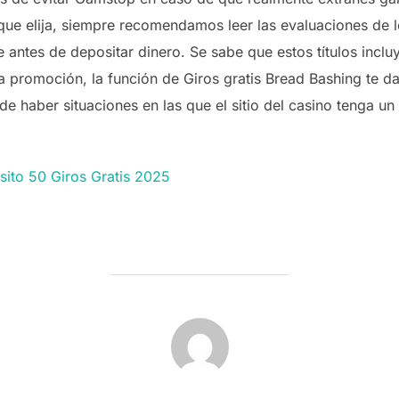
ue elija, siempre recomendamos leer las evaluaciones de los
e antes de depositar dinero. Se sabe que estos títulos inclu
a promoción, la función de Giros gratis Bread Bashing te da
 haber situaciones en las que el sitio del casino tenga un 
ito 50 Giros Gratis 2025
POST AUTHOR