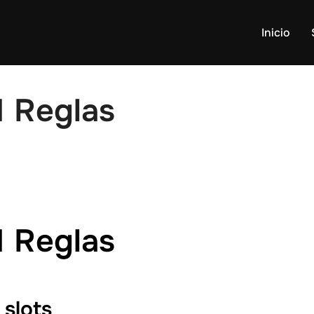
Inicio
1 Reglas
5
1 Reglas
 slots