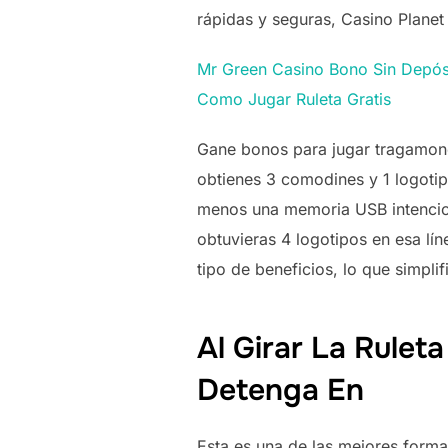
rápidas y seguras, Casino Plane
Mr Green Casino Bono Sin Depósi
Como Jugar Ruleta Gratis
Gane bonos para jugar tragamoned
obtienes 3 comodines y 1 logotip
menos una memoria USB intencion
obtuvieras 4 logotipos en esa lín
tipo de beneficios, lo que simplifi
Al Girar La Rulet
Detenga En
Esta es una de las mejores form