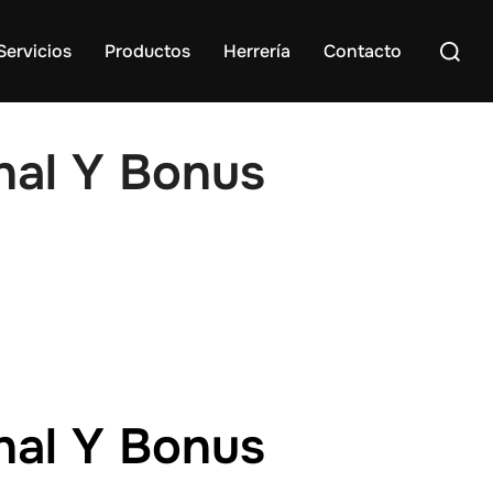
Servicios
Productos
Herrería
Contacto
nal Y Bonus
nal Y Bonus