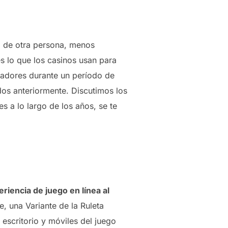
to de otra persona, menos
s lo que los casinos usan para
gadores durante un período de
dos anteriormente. Discutimos los
 a lo largo de los años, se te
riencia de juego en línea al
, una Variante de la Ruleta
escritorio y móviles del juego