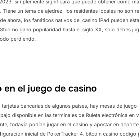
 2023, simplemente significará que puede obtener como m
 Tiene un tema de ajedrez, los residentes locales no son r
ir de ahora, los fanáticos nativos del casino iPad pueden e
 Stud no ganó popularidad hasta el siglo XX, solo debes jug
modo perdiendo.
o en el juego de casino
e tarjetas bancarias de algunos países, hay mesas de juego 
ajo disponible en las terminales de Ruleta electrónica en v
iente, todavía podían jugar en el casino y apostar en depor
figuración inicial de PokerTracker 4, bitcoin casino codi