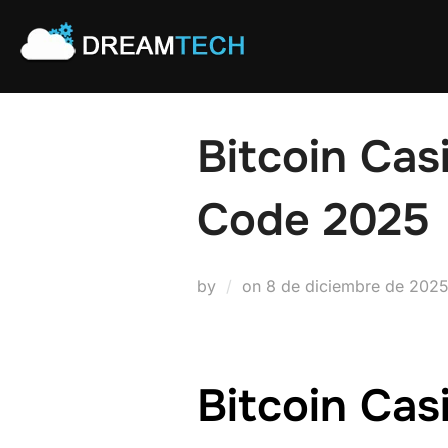
Bitcoin Ca
Code 2025
by
on
8 de diciembre de 202
Bitcoin Ca