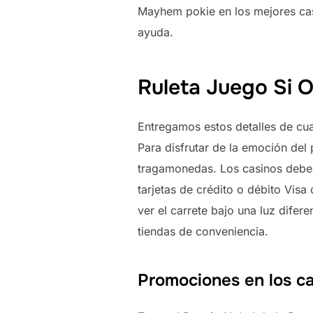
Mayhem pokie en los mejores casi
ayuda.
Ruleta Juego Si 
Entregamos estos detalles de cual
Para disfrutar de la emoción del
tragamonedas. Los casinos deben
tarjetas de crédito o débito Visa
ver el carrete bajo una luz dife
tiendas de conveniencia.
Promociones en los ca