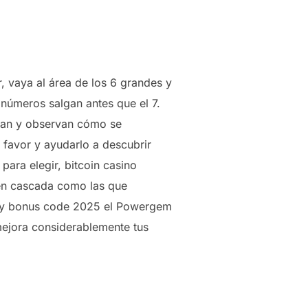
, vaya al área de los 6 grandes y
números salgan antes que el 7.
aran y observan cómo se
 favor y ayudarlo a descubrir
ra elegir, bitcoin casino
en cascada como las que
al y bonus code 2025 el Powergem
mejora considerablemente tus