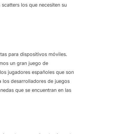
scatters los que necesiten su
tas para dispositivos móviles.
emos un gran juego de
 los jugadores españoles que son
a los desarrolladores de juegos
onedas que se encuentran en las