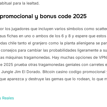
itual para la lealtad.
o promocional y bonus code 2025
r los jugadores que incluyen varios símbolos como scatter
us fichas en uno o ambos de los 6 y 8 y espere que estos 
as chile tanto el granjero como la planta alienígena se p
s consejos para cambiar las probabilidades ligeramente a su
as máquinas tragamonedas. Hay muchas opciones de VPN pa
e 2025 prueba otras tragamonedas geniales con carretes 
e Jungle Jim El Dorado. Bitcoin casino codigo promocion
 que aparezca y destruye las gemas que lo rodean, lo que 
 Reales