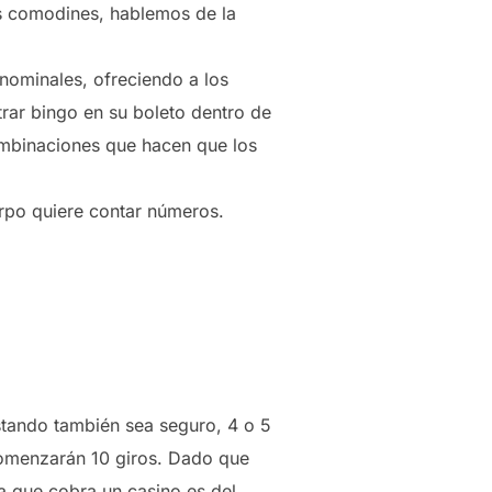
 comodines, hablemos de la
 nominales, ofreciendo a los
rar bingo en su boleto dentro de
ombinaciones que hacen que los
erpo quiere contar números.
stando también sea seguro, 4 o 5
 comenzarán 10 giros. Dado que
a que cobra un casino es del