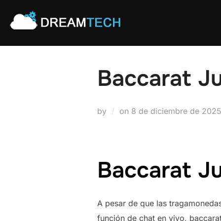
Baccarat Ju
by
on
8 de diciembre de 202
Baccarat Ju
A pesar de que las tragamonedas
función de chat en vivo, baccarat