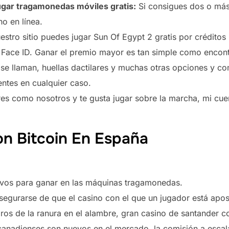
ugar tragamonedas móviles gratis:
Si consigues dos o más
o en línea.
stro sitio puedes jugar Sun Of Egypt 2 gratis por créditos
 Face ID. Ganar el premio mayor es tan simple como encont
 se llaman, huellas dactilares y muchas otras opciones y c
ntes en cualquier caso.
res como nosotros y te gusta jugar sobre la marcha, mi cu
n Bitcoin En España
ivos para ganar en las máquinas tragamonedas.
asegurarse de que el casino con el que un jugador está apo
aros de la ranura en el alambre, gran casino de santander
canadienses son nuevos en el mercado, la comisión a escal